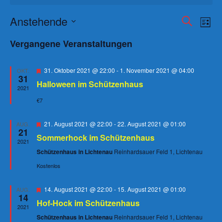
Veranst
Ver
Anstehende
Suche
Liste
Ans
Suche
Datum
Vergangene Veranstaltungen
wählen.
Nav
und
Ansicht
Hervorgehoben
31. Oktober 2021 @ 22:00
-
1. November 2021 @ 04:00
OKT.
Navigat
31
Halloween im Schützenhaus
2021
€7
Hervorgehoben
21. August 2021 @ 22:00
-
22. August 2021 @ 01:00
AUG.
21
Sommerhock im Schützenhaus
2021
Schützenhaus in Lichtenau
Reinhardsauer Feld 1, Lichtenau
Kostenlos
Hervorgehoben
14. August 2021 @ 22:00
-
15. August 2021 @ 01:00
AUG.
14
Hof-Hock im Schützenhaus
2021
Schützenhaus in Lichtenau
Reinhardsauer Feld 1, Lichtenau