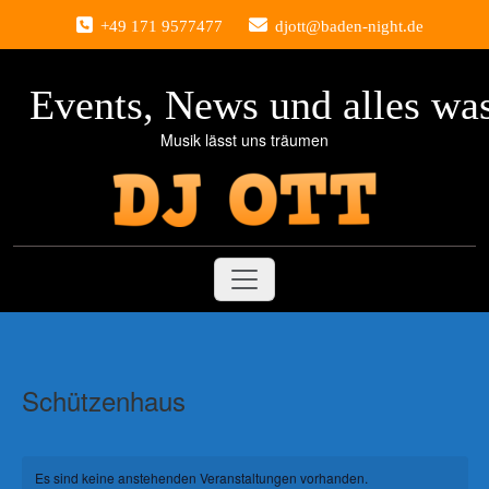
Zum
+49 171 9577477
djott@baden-night.de
Inhalt
springen
Events, News und alles was
Musik lässt uns träumen
Schützenhaus
Es sind keine anstehenden Veranstaltungen vorhanden.