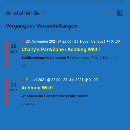
Veranst
Ver
Anstehende
Suche
Liste
Ans
Suche
Datum
Vergangene Veranstaltungen
wählen.
Nav
und
Ansicht
Hervorgehoben
20. November 2021 @ 22:00
-
21. November 2021 @ 04:00
NOV.
Navigat
20
Charly’s PartyZone / Achtung Wild !
2021
Schützenhaus in Lichtenau
Reinhardsauer Feld 1, Lichtenau
€8
Hervorgehoben
21. Juli 2021 @ 22:00
-
22. Juli 2021 @ 01:00
JULI
21
Achtung Wild!
2021
Webradio mit Charly's PartyZone
-online-
Kostenlos