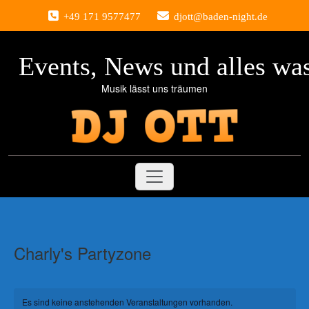
Zum
+49 171 9577477
djott@baden-night.de
Inhalt
springen
Events, News und alles was
Musik lässt uns träumen
Charly's Partyzone
Es sind keine anstehenden Veranstaltungen vorhanden.